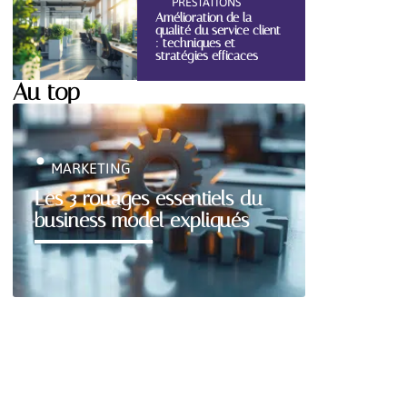
PRESTATIONS
Amélioration de la
qualité du service client
: techniques et
stratégies efficaces
Au top
MARKETING
Les 3 rouages essentiels du
business model expliqués